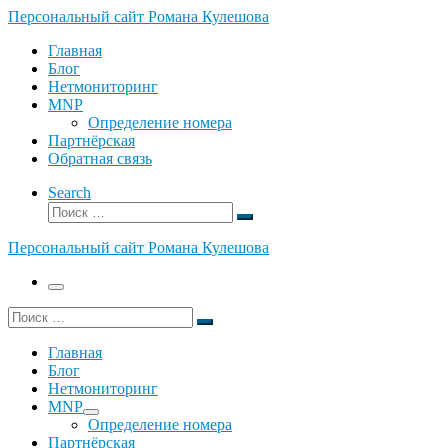
Перейти
Персональный сайт Романа Кулешова
к
Главная
содержимому
Блог
Нетмониторинг
MNP
Определение номера
Партнёрская
Обратная связь
Search
Поиск
Поиск
…
Персональный сайт Романа Кулешова
Меню
Поиск
Поиск
…
Главная
Блог
Нетмониторинг
MNP
Определение номера
Партнёрская