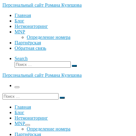
Перейти
Персональный сайт Романа Кулешова
к
Главная
содержимому
Блог
Нетмониторинг
MNP
Определение номера
Партнёрская
Обратная связь
Search
Поиск
Поиск
…
Персональный сайт Романа Кулешова
Меню
Поиск
Поиск
…
Главная
Блог
Нетмониторинг
MNP
Определение номера
Партнёрская